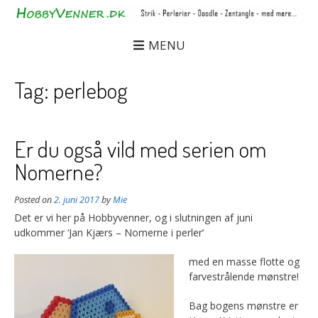
MENU
Tag:
perlebog
Er du også vild med serien om
Nomerne?
Posted on
2. juni 2017
by
Mie
Det er vi her på Hobbyvenner, og i slutningen af juni
udkommer ‘Jan Kjærs – Nomerne i perler’
me
d en masse flotte og
farvestrålende mønstre!
Bag bogens mønstre er