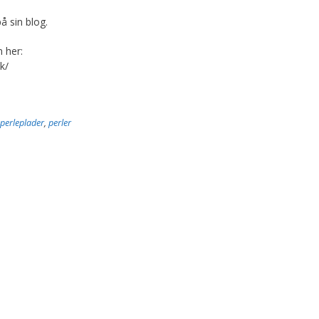
å sin blog.
 her:
k/
perleplader
,
perler