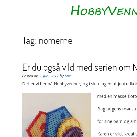
Tag:
nomerne
Er du også vild med serien om
Posted on
2. juni 2017
by
Mie
Det er vi her på Hobbyvenner, og i slutningen af juni udk
me
d en masse flott
Bag bogens mønstre
for sine børn og arb
Karen er vildt kreat